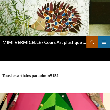
Aller
au
contenu
Recherche
MIMI VERMICELLE / Cours Art plastique et mosaïque
MENU
PRINCI
Tous les articles par admin9181