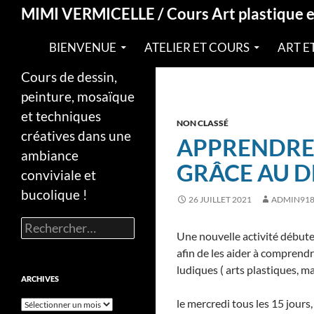
Recherche
MIMI VERMICELLE / Cours Art plastique 
BIENVENUE
ATELIER ET COURS
ART E
Cours de dessin,
peinture, mosaïque
et techniques
NON CLASSÉ
créatives dans une
APPRENDRE 
ambiance
GRÂCE AU D
conviviale et
bucolique !
26 JUILLET 2021
ADMIN91
Rechercher :
Une nouvelle activité débuter
afin de les aider à comprendr
ludiques ( arts plastiques, m
ARCHIVES
le mercredi tous les 15 jours
Archives