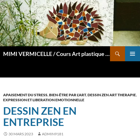
Aller
au
contenu
Recherche
MIMI VERMICELLE / Cours Art plastique et mosaïque
MENU
PRINCI
APAISEMENT DU STRESS
,
BIEN-ÊTRE PAR L'ART
,
DESSIN ZEN ART THERAPIE
,
EXPRESSION ET LIBERATION EMOTIONNELLE
DESSIN ZEN EN
ENTREPRISE
30 MARS 2023
ADMIN9181