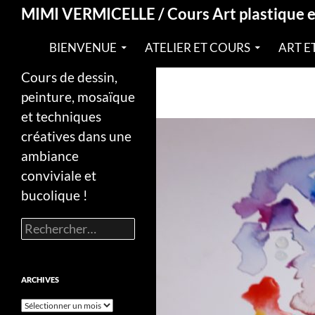
Recherche
MIMI VERMICELLE / Cours Art plastique 
BIENVENUE
ATELIER ET COURS
ART E
Cours de dessin,
peinture, mosaïque
et techniques
créatives dans une
ambiance
conviviale et
bucolique !
Rechercher :
ARCHIVES
Archives