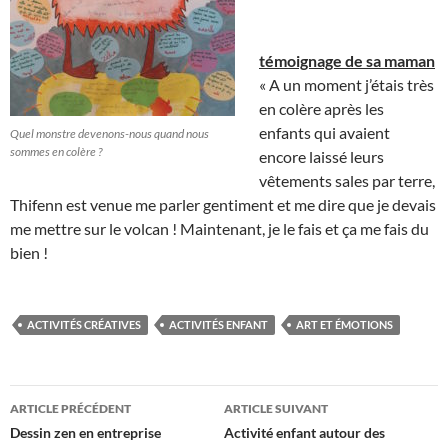
témoignage de sa maman
« A un moment j’étais très
en colère après les
enfants qui avaient
Quel monstre devenons-nous quand nous
sommes en colère ?
encore laissé leurs
vêtements sales par terre,
Thifenn est venue me parler gentiment et me dire que je devais
me mettre sur le volcan ! Maintenant, je le fais et ça me fais du
bien !
ACTIVITÉS CRÉATIVES
ACTIVITÉS ENFANT
ART ET ÉMOTIONS
Navigation
ARTICLE PRÉCÉDENT
ARTICLE SUIVANT
des
Dessin zen en entreprise
Activité enfant autour des