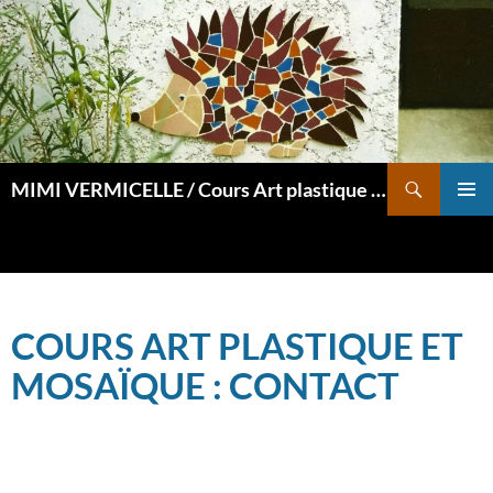
Aller
au
contenu
Recherche
MIMI VERMICELLE / Cours Art plastique et mosaïque
MENU
PRINCI
COURS ART PLASTIQUE ET
MOSAÏQUE : CONTACT