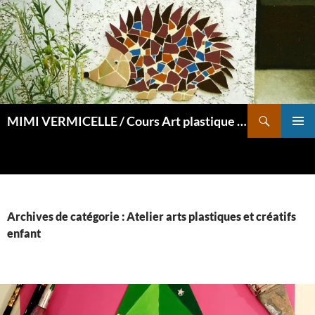
Aller
au
contenu
Recherche
MIMI VERMICELLE / Cours Art plastique et mosaïque
MENU
PRINCI
Archives de catégorie : Atelier arts plastiques et créatifs
enfant