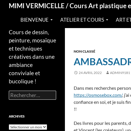
Recherche
MIMI VERMICELLE / Cours Art plastique 
BIENVENUE
ATELIER ET COURS
ART E
Cours de dessin,
peinture, mosaïque
et techniques
NON CLASSÉ
créatives dans une
AMBASSADR
ambiance
conviviale et
24 AVRIL 2022
ADMIN9181
bucolique !
Dans mes recherches personn
Rechercher :
https://osmosebox.com/
, j’
confiance en soi, et je suis
!!
ARCHIVES
Des livres pour les parents, d
Archives
et Vincent (les créateurs), 