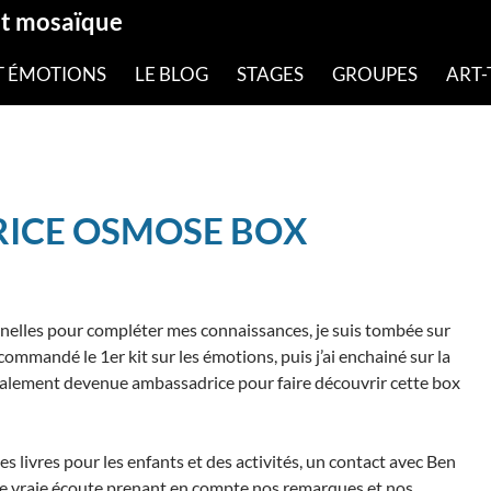
et mosaïque
T ÉMOTIONS
LE BLOG
STAGES
GROUPES
ART-
ICE OSMOSE BOX
elles pour compléter mes connaissances, je suis tombée sur
ai commandé le 1er kit sur les émotions, puis j’ai enchainé sur la
 finalement devenue ambassadrice pour faire découvrir cette box
es livres pour les enfants et des activités, un contact avec Ben
une vraie écoute prenant en compte nos remarques et nos