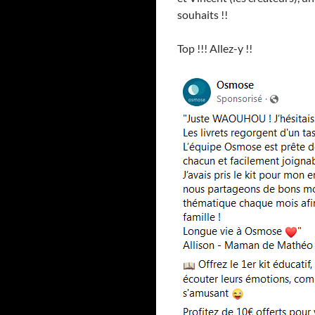
souhaits !!
Top !!! Allez-y !!