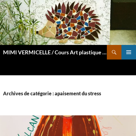
Aller
au
contenu
Recherche
MIMI VERMICELLE / Cours Art plastique et mosaïque
MENU
PRINCI
Archives de catégorie : apaisement du stress