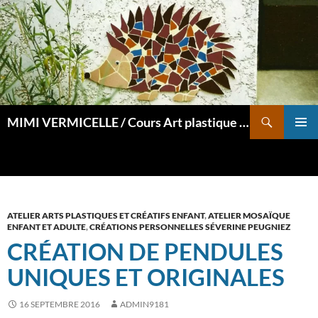
Aller
au
contenu
Recherche
MIMI VERMICELLE / Cours Art plastique et mosaïque
MENU
PRINCI
ATELIER ARTS PLASTIQUES ET CRÉATIFS ENFANT
,
ATELIER MOSAÏQUE
ENFANT ET ADULTE
,
CRÉATIONS PERSONNELLES SÉVERINE PEUGNIEZ
CRÉATION DE PENDULES
UNIQUES ET ORIGINALES
16 SEPTEMBRE 2016
ADMIN9181