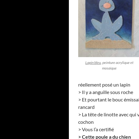
Lapin bleu
, peinture acrylique et
mosaïque
réellement posé un lapin
> Il y a anguille sous roche
> Et pourtant le bouc émissa
rancard
> La tête de linotte avec qu
cochon
> Vous l’a certifié
> Cette poule a du chien