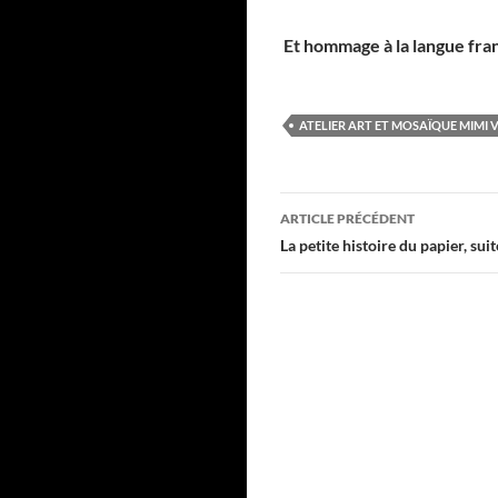
Et hommage à la langue fra
ATELIER ART ET MOSAÏQUE MIMI 
Navigation
ARTICLE PRÉCÉDENT
des
La petite histoire du papier, suit
articles