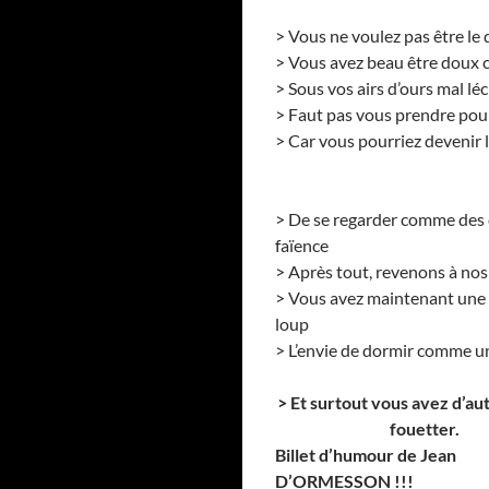
> Vous ne voulez pas être le 
> Vous avez beau être doux
> Sous vos airs d’ours mal lé
> Faut pas vous prendre pou
> Car vous pourriez devenir l
> De se regarder comme des 
faïence
> Après tout, revenons à no
> Vous avez maintenant une 
loup
> L’envie de dormir comme un
> Et surtout vous avez d’aut
fouetter.
Billet d’humour de Jean
D’ORMESSON !!!