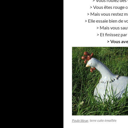
> Vous roulez des 
> Vous êtes rouge 
> Mais vous restez 
> Elle essaie bien de v
> Mais vous saut
> Et finissez pa
>
Vous ave
Poule bleue
, terre cuite émaillée