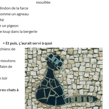
mouillée
dindon de la farce
 comme un agneau
ché
r un pigeon
e loup dans la bergerie
>
Et puis, ç’aurait servi à quoi
chiens de
s moutons
faim de
 loir
res chats à