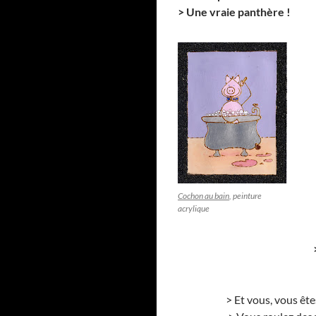
>
Une vraie panthère !
Cochon au bain
, peinture
acrylique
> Et vous, vous êt