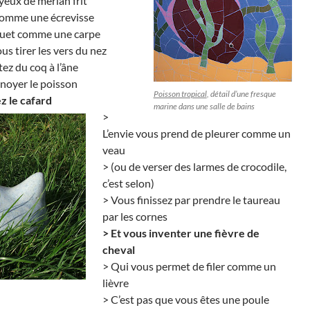
yeux de merlan frit
comme une écrevisse
muet comme une carpe
ous tirer les vers du nez
ez du coq à l’âne
r noyer le poisson
Poisson tropical
, détail d’une fresque
z le cafard
marine dans une salle de bains
>
L’envie vous prend de pleurer comme un
veau
> (ou de verser des larmes de crocodile,
c’est selon)
> Vous finissez par prendre le taureau
par les cornes
> Et vous inventer une fièvre de
cheval
> Qui vous permet de filer comme un
lièvre
> C’est pas que vous êtes une poule