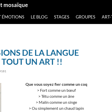
et mosaïque
T ÉMOTIONS
LE BLOG
STAGES
GROUPES
ART-
SIONS DE LA LANGUE
 TOUT UN ART !!
9181
Que vous soyez fier comme un coq
> Fort comme un bœuf
> Têtu comme un âne
> Malin comme un singe
> Ou simplement un chaud lapin