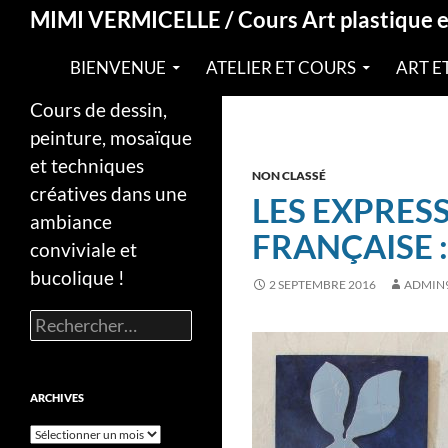
Recherche
MIMI VERMICELLE / Cours Art plastique 
BIENVENUE
ATELIER ET COURS
ART E
Cours de dessin,
peinture, mosaïque
et techniques
NON CLASSÉ
créatives dans une
LES EXPRES
ambiance
FRANÇAISE :
conviviale et
bucolique !
2 SEPTEMBRE 2016
ADMIN
Rechercher :
ARCHIVES
Archives