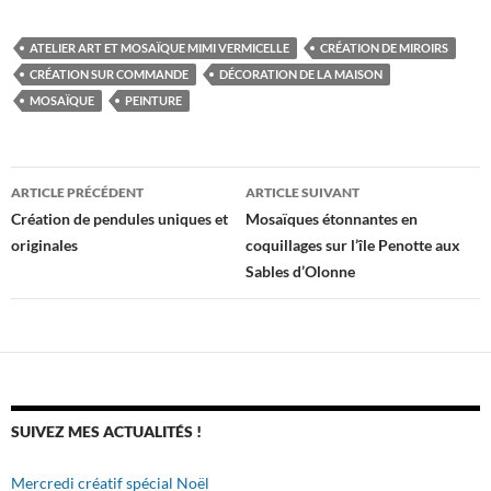
ATELIER ART ET MOSAÏQUE MIMI VERMICELLE
CRÉATION DE MIROIRS
CRÉATION SUR COMMANDE
DÉCORATION DE LA MAISON
MOSAÏQUE
PEINTURE
Navigation
ARTICLE PRÉCÉDENT
ARTICLE SUIVANT
des
Création de pendules uniques et
Mosaïques étonnantes en
originales
coquillages sur l’île Penotte aux
articles
Sables d’Olonne
SUIVEZ MES ACTUALITÉS !
Mercredi créatif spécial Noël