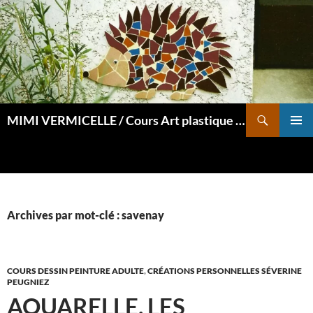
Aller
au
contenu
Recherche
MIMI VERMICELLE / Cours Art plastique et mosaïque
MENU
PRINCI
Archives par mot-clé : savenay
COURS DESSIN PEINTURE ADULTE
,
CRÉATIONS PERSONNELLES SÉVERINE
PEUGNIEZ
AQUARELLE, LES