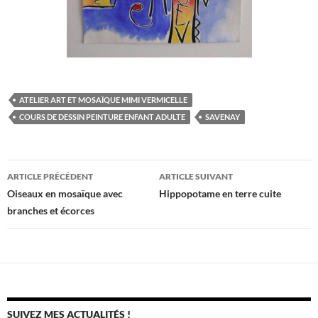
ATELIER ART ET MOSAÏQUE MIMI VERMICELLE
COURS DE DESSIN PEINTURE ENFANT ADULTE
SAVENAY
Navigation
ARTICLE PRÉCÉDENT
ARTICLE SUIVANT
des
Oiseaux en mosaïque avec
Hippopotame en terre cuite
branches et écorces
articles
SUIVEZ MES ACTUALITÉS !