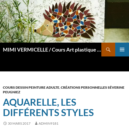
Aller
au
contenu
Recherche
MIMI VERMICELLE / Cours Art plastique et mosaïque
MENU
PRINCI
COURS DESSIN PEINTURE ADULTE
,
CRÉATIONS PERSONNELLES SÉVERINE
PEUGNIEZ
AQUARELLE, LES
DIFFÉRENTS STYLES
30 MARS 2017
ADMIN9181