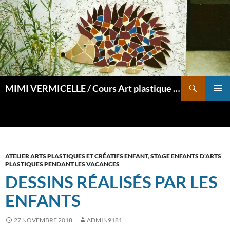
Aller
au
contenu
Recherche
MIMI VERMICELLE / Cours Art plastique et mosaïque
MENU
PRINCI
ATELIER ARTS PLASTIQUES ET CRÉATIFS ENFANT
,
STAGE ENFANTS D'ARTS
PLASTIQUES PENDANT LES VACANCES
DESSINS RÉALISÉS PAR LES
ENFANTS
27 NOVEMBRE 2018
ADMIN9181