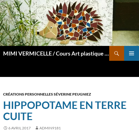
Aller
au
contenu
Recherche
MIMI VERMICELLE / Cours Art plastique et mosaïque
MENU
PRINCI
CRÉATIONS PERSONNELLES SÉVERINE PEUGNIEZ
HIPPOPOTAME EN TERRE
CUITE
6 AVRIL 2017
ADMIN9181