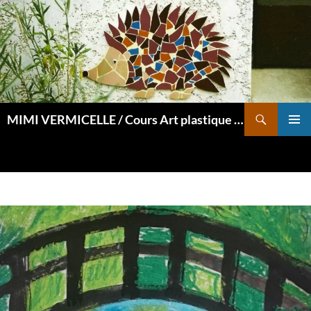
Aller
au
contenu
Recherche
MIMI VERMICELLE / Cours Art plastique et mosaïque
MENU
PRINCI