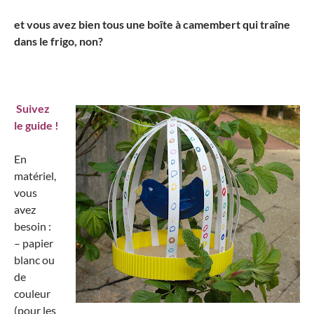
et vous avez bien tous une boîte à camembert qui traîne
dans le frigo, non?
Suivez
le guide !
En
matériel,
vous
avez
besoin :
– papier
blanc ou
de
couleur
(pour les