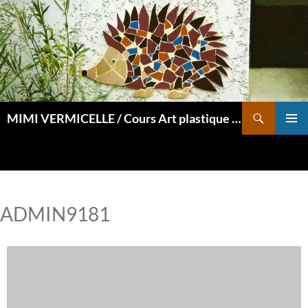
Aller
au
contenu
Recherche
MIMI VERMICELLE / Cours Art plastique et mosaïque
MENU
PRINCI
ADMIN9181