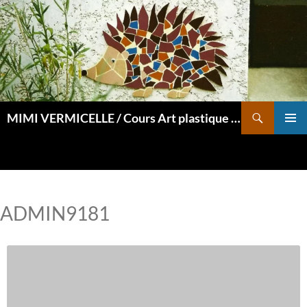
Aller
au
contenu
Recherche
MIMI VERMICELLE / Cours Art plastique et mosaïque
MENU
PRINCI
ADMIN9181