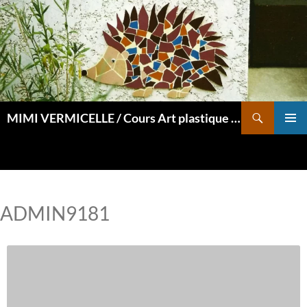
Aller
au
contenu
Recherche
MIMI VERMICELLE / Cours Art plastique et mosaïque
MENU
PRINCI
ADMIN9181