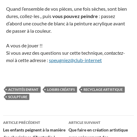
Quand l’ensemble de vos pièces, une fois sèches, sont bien
dures, collez-les
,
puis
vous pouvez peindre
: passez
d’abord une couche de blanc à la peinture acrylique avant
de passer à la couleur.
A vous de jouer !!
Si vous avez des questions sur cette technique,
contactez-
moi
à cette adresse :
speugniez@club-internet
ACTIVITÉS ENFANT
LOISIRS CRÉATIFS
RECYCLAGE ARTISTIQUE
SCULPTURE
Navigation
ARTICLE PRÉCÉDENT
ARTICLE SUIVANT
des
Les enfants peignent à la manière
Que faire en création artistique