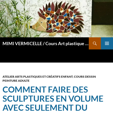
Aller
au
contenu
Recherche
MIMI VERMICELLE / Cours Art plastique et mosaïque
MENU
PRINCI
ATELIER ARTS PLASTIQUES ET CRÉATIFS ENFANT
,
COURS DESSIN
PEINTURE ADULTE
COMMENT FAIRE DES
SCULPTURES EN VOLUME
AVEC SEULEMENT DU