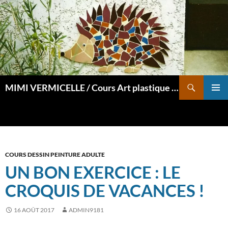
Aller
au
contenu
Recherche
MIMI VERMICELLE / Cours Art plastique et mosaïque
MENU
PRINCI
COURS DESSIN PEINTURE ADULTE
UN BON EXERCICE : LE
CROQUIS DE VACANCES !
16 AOÛT 2017
ADMIN9181