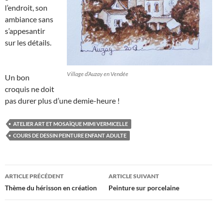
l’endroit, son
ambiance sans
s’appesantir
sur les détails.
Village d’Auzay en Vendée
Un bon
croquis ne doit
pas durer plus d’une demie-heure !
ATELIER ART ET MOSAÏQUE MIMI VERMICELLE
COURS DE DESSIN PEINTURE ENFANT ADULTE
Navigation
ARTICLE PRÉCÉDENT
ARTICLE SUIVANT
des
Thème du hérisson en création
Peinture sur porcelaine
articles