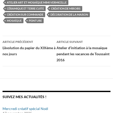
ATELIER ART ET MOSAÏQUE MIMI VERMICELLE
CÉRAMIQUE ET TERRE CUITE
CRÉATION DE MIROIRS
CRÉATION SUR COMMANDE
DÉCORATION DE LA MAISON
MOSAÏQUE
PEINTURE
Navigation
ARTICLE PRÉCÉDENT
ARTICLE SUIVANT
des
L’évolution du papier du XIXème à
Atelier d’initiation à la mosaïque
nos jours
pendant les vacances de Toussaint
articles
2016
SUIVEZ MES ACTUALITÉS !
Mercredi créatif spécial Noël