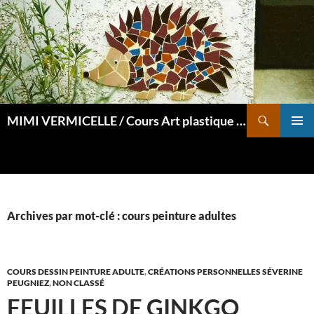
Aller
au
contenu
Recherche
MIMI VERMICELLE / Cours Art plastique et mosaïque
MENU
PRINCI
Archives par mot-clé : cours peinture adultes
COURS DESSIN PEINTURE ADULTE
,
CRÉATIONS PERSONNELLES SÉVERINE
PEUGNIEZ
,
NON CLASSÉ
FEUILLES DE GINKGO