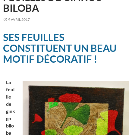
BILOBA
9 AVRIL 2017
SES FEUILLES
CONSTITUENT UN BEAU
MOTIF DÉCORATIF !
La
feui
lle
de
gink
go
bilo
ba