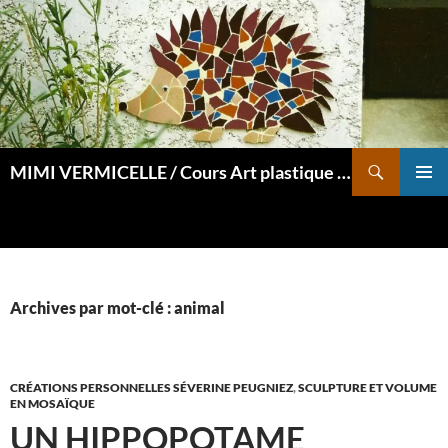
Aller
au
contenu
Recherche
MIMI VERMICELLE / Cours Art plastique et mosaïque
MENU
PRINCI
Archives par mot-clé : animal
CRÉATIONS PERSONNELLES SÉVERINE PEUGNIEZ
,
SCULPTURE ET VOLUME
EN MOSAÏQUE
UN HIPPOPOTAME