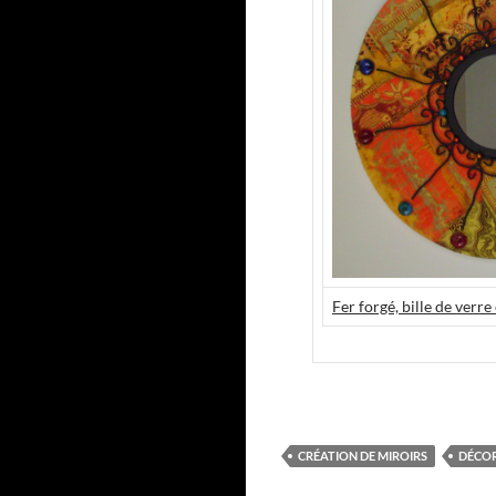
Fer forgé, bille de verr
CRÉATION DE MIROIRS
DÉCOR