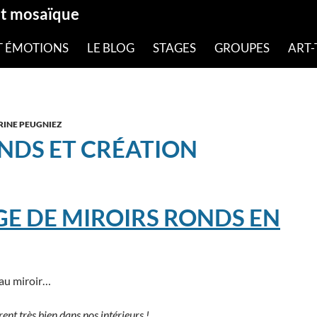
et mosaïque
T ÉMOTIONS
LE BLOG
STAGES
GROUPES
ART-
RINE PEUGNIEZ
NDS ET CRÉATION
GE DE MIROIRS RONDS EN
au miroir…
rent très bien dans nos intérieurs !