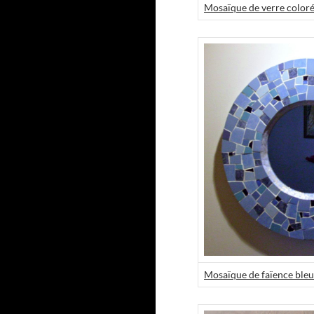
Mosaïque de verre coloré
Mosaïque de faïence ble