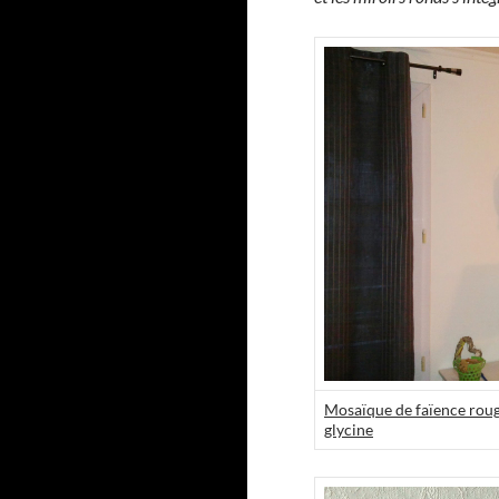
Mosaïque de faïence roug
glycine