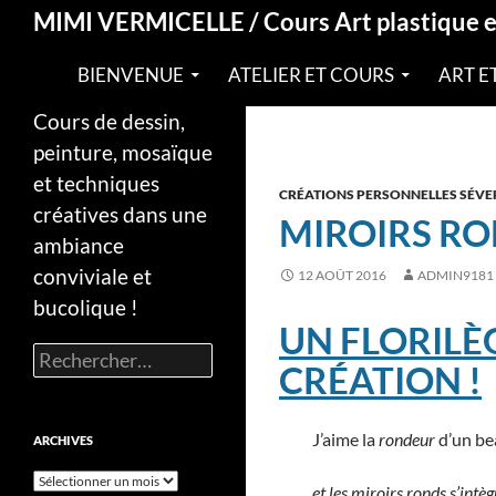
Recherche
MIMI VERMICELLE / Cours Art plastique 
BIENVENUE
ATELIER ET COURS
ART E
Cours de dessin,
peinture, mosaïque
et techniques
CRÉATIONS PERSONNELLES SÉVE
créatives dans une
MIROIRS RO
ambiance
conviviale et
12 AOÛT 2016
ADMIN9181
bucolique !
UN FLORILÈ
Rechercher :
CRÉATION !
J’aime la
rondeur
d’un be
ARCHIVES
Archives
et les miroirs ronds s’intèg