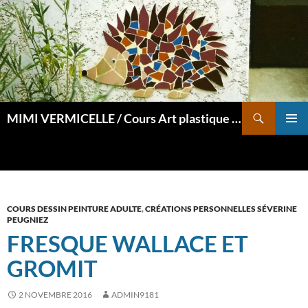
Aller
au
contenu
Recherche
MIMI VERMICELLE / Cours Art plastique et mosaïque
MENU
PRINCI
COURS DESSIN PEINTURE ADULTE
,
CRÉATIONS PERSONNELLES SÉVERINE
PEUGNIEZ
FRESQUE WALLACE ET
GROMIT
2 NOVEMBRE 2016
ADMIN9181