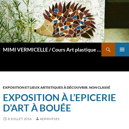
Aller
au
contenu
Recherche
MIMI VERMICELLE / Cours Art plastique et mosaïque
MENU
PRINCI
EXPOSITION ET LIEUX ARTISTIQUES À DÉCOUVRIR
,
NON CLASSÉ
EXPOSITION À L’EPICERIE
D’ART À BOUÉE
8 JUILLET 2016
ADMIN9181