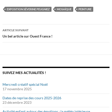
EXPOSITION SÉVERINE PEUGNIEZ
MOSAÏQUE
PEINTURE
Navigation
ARTICLE SUIVANT
des
Un bel article sur Ouest France !
articles
SUIVEZ MES ACTUALITÉS !
Mercredi créatif spécial Noël
17 novembre 2025
Dates de reprise des cours 2025-2026
23 décembre 2023
Activité enfant autour des émotions : la météo intérieure