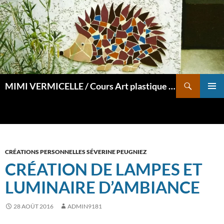
Aller
au
contenu
Recherche
MIMI VERMICELLE / Cours Art plastique et mosaïque
MENU
PRINCI
CRÉATIONS PERSONNELLES SÉVERINE PEUGNIEZ
CRÉATION DE LAMPES ET
LUMINAIRE D’AMBIANCE
28 AOÛT 2016
ADMIN9181